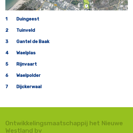
1
Duingeest
2
Tuinveld
3
Gantel de Baak
4
Waelplas
5
Rijnvaart
6
Waelpolder
7
Dijckerwaal
Ontwikkelingsmaatschappij het Nieuwe
Westland bv