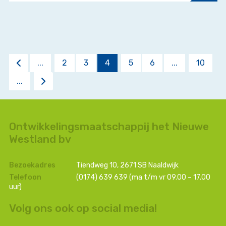
<
...
2
3
4
5
6
...
10
...
>
Ontwikkelingsmaatschappij het Nieuwe
Westland bv
Bezoekadres
Tiendweg 10, 2671 SB Naaldwijk
Telefoon
(0174) 639 639
(ma t/m vr 09.00 – 17.00
uur)
Volg ons ook op social media!